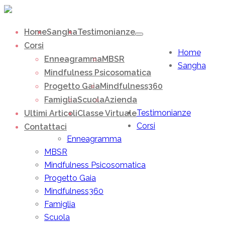
Home
Sangha
Testimonianze
Corsi
Home
Enneagramma
MBSR
Sangha
Mindfulness Psicosomatica
Progetto Gaia
Mindfulness360
Famiglia
Scuola
Azienda
Testimonianze
Ultimi Articoli
Classe Virtuale
Corsi
Contattaci
Enneagramma
MBSR
Mindfulness Psicosomatica
Progetto Gaia
Mindfulness360
Famiglia
Scuola