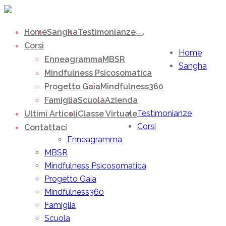
Home
Sangha
Testimonianze
Corsi
Home
Enneagramma
MBSR
Sangha
Mindfulness Psicosomatica
Progetto Gaia
Mindfulness360
Famiglia
Scuola
Azienda
Testimonianze
Ultimi Articoli
Classe Virtuale
Corsi
Contattaci
Enneagramma
MBSR
Mindfulness Psicosomatica
Progetto Gaia
Mindfulness360
Famiglia
Scuola