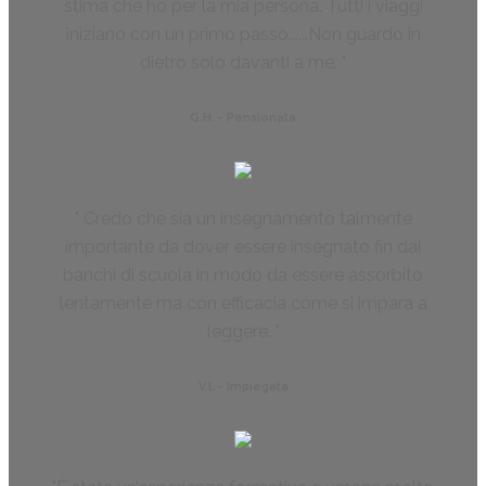
stima che ho per la mia persona. Tutti i viaggi
iniziano con un primo passo......Non guardo in
dietro solo davanti a me.
G.H. - Pensionata
Credo che sia un insegnamento talmente
importante da dover essere insegnato fin dai
banchi di scuola in modo da essere assorbito
lentamente ma con efficacia come si impara a
leggere.
V.L - Impiegata