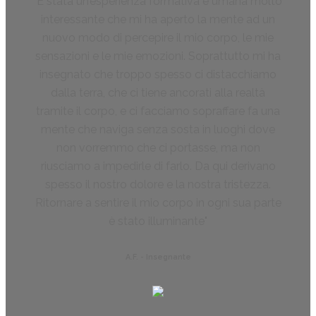
È stata un’esperienza formativa e umana molto
interessante che mi ha aperto la mente ad un
nuovo modo di percepire il mio corpo, le mie
sensazioni e le mie emozioni. Soprattutto mi ha
insegnato che troppo spesso ci distacchiamo
dalla terra, che ci tiene ancorati alla realtà
tramite il corpo, e ci facciamo sopraffare fa una
mente che naviga senza sosta in luoghi dove
non vorremmo che ci portasse, ma non
riusciamo a impedirle di farlo. Da qui derivano
spesso il nostro dolore e la nostra tristezza.
Ritornare a sentire il mio corpo in ogni sua parte
è stato illuminante
A.F. - Insegnante