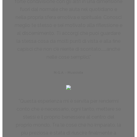
forte condivisione con gli altri in una dimensione
fuori dal normale che aiuta nel quotidiano e
nella propria sfera emotiva e spirituale. Conosci
meglio te stesso e sei motivato alla riflessione e
al discernimento. Ti accorgi che puoi guardare
la stessa cosa da molti punti di vista e alla fine
capisci che non c’è niente dì scontato......anche
nelle cose semplici.
M.G.A. - Musicista
Questa esperienza mi è servita per rendermi
conto che è necessario, ogni tanto, mettere se
stessi e il proprio benessere al centro del
proprio mondo. Tra le cose che ho imparato, la
più preziosa è stata di riuscire finalmente a