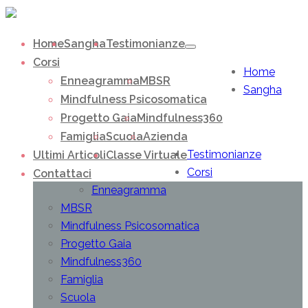
Home
Sangha
Testimonianze
Corsi
Home
Enneagramma
MBSR
Sangha
Mindfulness Psicosomatica
Progetto Gaia
Mindfulness360
Famiglia
Scuola
Azienda
Testimonianze
Ultimi Articoli
Classe Virtuale
Corsi
Contattaci
Enneagramma
MBSR
Mindfulness Psicosomatica
Progetto Gaia
Mindfulness360
Famiglia
Scuola