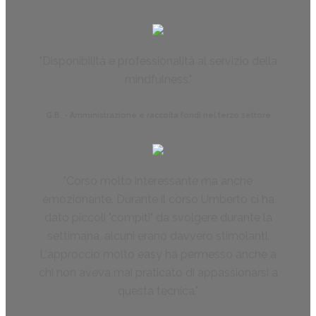
Disponibilità e professionalità al servizio della
mindfulness.
G.B. - Amministrazione e raccolta fondi nel terzo settore
Corso molto interessante ma anche
emozionante. Durante il corso Umberto ci ha
dato piccoli "compiti" da svolgere durante la
settimana, alcuni erano davvero stimolanti.
L'approccio molto easy ha permesso anche a
chi non aveva mai praticato di appassionarsi a
questa tecnica.