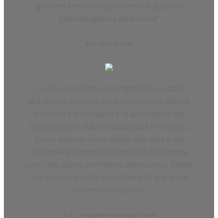
godermi il momento presente al quale va
prestata grande attenzione.
A.C. - Insegnante
La mia esperienza con mindfulnes è stata
illuminante e liberatoria. Il corso mi ha dato la
possibilità di fermarmi e di accorgermi dei
segnali che mi stava mandando il mio corpo.
Alcuni esercizi come quello dell'alga e del
raccogliere l energia da terra li ho fatti anche
con i miei alunni, che hanno apprezzato. Credo
che queste attività dovrebbero far parte del
percorso scolastico.
O. Z. - insegnante scuola primaria