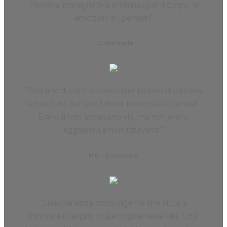
Positiva, impegnativa e intensa per il corpo, le
emozioni e I pensieri.
I.C. Impiegata
"Alla fine di ogni lezione il mio respiro diventava
la mia cura. Sentivo i dolori muscolari attenuati .
Erano lì non andavano via, ma non erano
aggressivi e non irritavano."
M.D. - Insegnante
Un’esperienza coinvolgente che aiuta a
ritrovare il respiro vitale origine della vita. Una