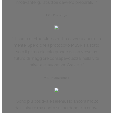
motivante, gli istruttori davvero preparati.
F.G - Psicologa
Il corso di Mindfulness mi ha davvero aperto la
mente. Spero che il protocollo MBSR sia stato
solo il primo piccolo grande passo verso un
futuro di maggiore consapevolezza, nella vita
privata e lavorativa. Grazie :)
V.T. - Nutrizionista
Sono più positiva e serena. Ho ancora molto
da risolvere ma conto sul perdono e la nuova