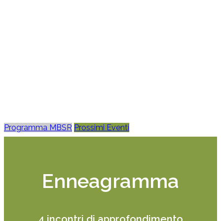
Consapevol
Per un approccio scientifico alla
Mindfulness
Programma MBSR
Prossimi Eventi
Enneagramma
4 incontri di approfondimento