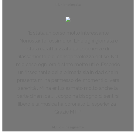
I. I. - Impiegata
É stata un corso molto interessante
.Nonostante fossimo on Line ogni giornata é
stata caratterizzata da esperienze di
rilassamento e di consapevolezza del se .Nel
mio caso ogni ora è stato molto utile .Essendo
un ‘insegnante della primaria sia in dad che in
presenta mi ha permesso dei momenti di vera
serenità . Mi ha entusiasmato molto anche la
parte dinamica … il corpo ha bisogno di sentirsi
libero e la musica ha coronato L ‘esperienza !
Grazie MTP
M.T.P. - Insegnante