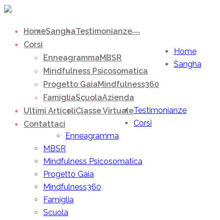
Home
Sangha
Testimonianze
Corsi
Home
Enneagramma
MBSR
Sangha
Mindfulness Psicosomatica
Progetto Gaia
Mindfulness360
Famiglia
Scuola
Azienda
Testimonianze
Ultimi Articoli
Classe Virtuale
Corsi
Contattaci
Enneagramma
MBSR
Mindfulness Psicosomatica
Progetto Gaia
Mindfulness360
Famiglia
Scuola