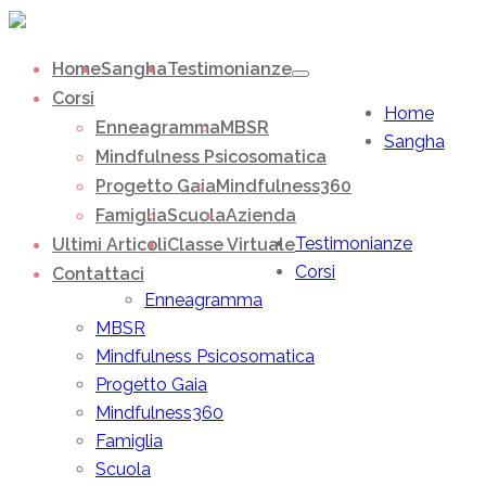
Home
Sangha
Testimonianze
Corsi
Home
Enneagramma
MBSR
Sangha
Mindfulness Psicosomatica
Progetto Gaia
Mindfulness360
Famiglia
Scuola
Azienda
Testimonianze
Ultimi Articoli
Classe Virtuale
Corsi
Contattaci
Enneagramma
MBSR
Mindfulness Psicosomatica
Progetto Gaia
Mindfulness360
Famiglia
Scuola