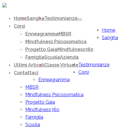
Home
Sangha
Testimonianze
Corsi
Home
Enneagramma
MBSR
Sangha
Mindfulness Psicosomatica
Progetto Gaia
Mindfulness360
Famiglia
Scuola
Azienda
Testimonianze
Ultimi Articoli
Classe Virtuale
Corsi
Contattaci
Enneagramma
MBSR
Mindfulness Psicosomatica
Progetto Gaia
Mindfulness360
Famiglia
Scuola