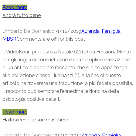
Read more
Andrà tutto bene
Umberto De Domenico
31/12/2019
Azienda
,
Famiglia
,
MBSR
Comments are off for this post
Il VideoKoan proposto a Natale (2019) da FunzionaMente
per gli auguri di consuetudine è una semplice rivisitazione
di un antico e popolare racconto che si dice appartenga
alla collezione cinese Huainanzi [1]. Alla fine di questo
articolo ne troverete una traduzione la più fedele possibile.
Il racconto può sembrare l’ennesima lezioncina della
psicologia positiva della […]
Read more
Halloween e le sue maschere
Umberto De Domenico
31/10/2019
Azienda
,
Famiglia
,