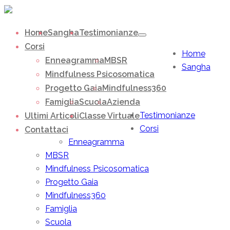
Home
Sangha
Testimonianze
Corsi
Home
Enneagramma
MBSR
Sangha
Mindfulness Psicosomatica
Progetto Gaia
Mindfulness360
Famiglia
Scuola
Azienda
Testimonianze
Ultimi Articoli
Classe Virtuale
Corsi
Contattaci
Enneagramma
MBSR
Mindfulness Psicosomatica
Progetto Gaia
Mindfulness360
Famiglia
Scuola